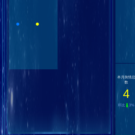
本月舆情
数
4
环比
3%