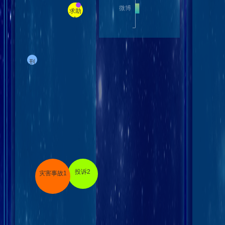
求助
1
刑
事
案
件1
投诉2
灾害事故1