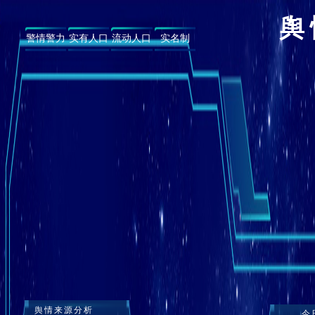
舆
警情警力
实有人口
流动人口
实名制
舆情来源分析
今