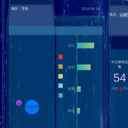
地区：甘孜
2018-06-14
状态：已调
时间段
1
今日舆情
2
数
54
3
4
环比
2%
5
交
无效报警
通
2
警
情6