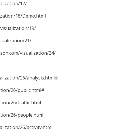
ization/17/
ation/18/Demo.html
ualization/19/
lization/21/
om/visualization/24/
ation/26/analysis.html#
ion/26/public.html#
n/26/traffic.html
ion/26/people.html
ation/26/activity.html