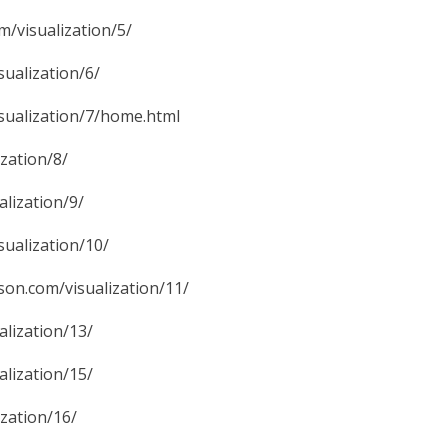
sualization/5/
lization/6/
lization/7/home.html
ation/8/
ization/9/
lization/10/
om/visualization/11/
ization/13/
ization/15/
ation/16/